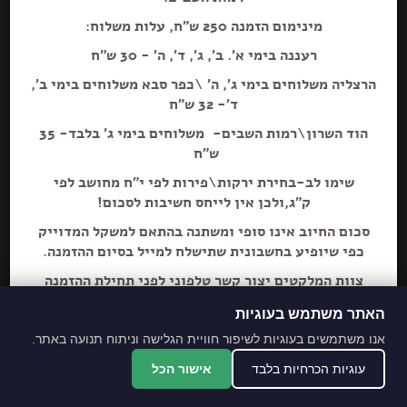
מינימום הזמנה 250 ש"ח, עלות משלוח:
רעננה בימי א'. ב', ג', ד', ה' - 30 ש"ח
הרצליה משלוחים בימי ג', ה' \כפר סבא משלוחים בימי ב',
הוספה+
ד'- 32 ש"ח
הוד השרון\רמות השבים- משלוחים בימי ג' בלבד- 35
גבינה לבנה 5%
ש"ח
שימו לב-בחירת ירקות\פירות לפי י"ח מחושב לפי
ק"ג,ולכן אין לייחס חשיבות לסכום!
סכום החיוב אינו סופי ומשתנה בהתאם למשקל המדוייק
כפי שיופיע בחשבונית שתישלח למייל בסיום ההזמנה.
צוות המלקטים יצור קשר טלפוני לפני תחילת ההזמנה
ליידע על חוסרים ושינויים לבקשת הלקוח.
האתר משתמש בעוגיות
מתחייבים לסחורה הכי
אנו משתמשים בעוגיות לשיפור חוויית הגלישה וניתוח תנועה באתר.
מובחרת!
עוגיות הכרחיות בלבד
אישור הכל
*האתר והמקום עם נגישות מלאה לנכים.