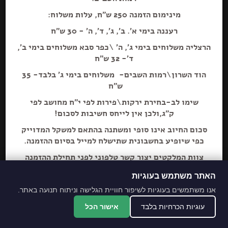
מינימום הזמנה 250 ש"ח, עלות משלוח:
יח׳
ק״ג
רעננה בימי א'. ב', ג', ד', ה' - 30 ש"ח
הוספה+
הרצליה משלוחים בימי ג', ה' \כפר סבא משלוחים בימי ב',
ד'- 32 ש"ח
הוד השרון\רמות השבים- משלוחים בימי ג' בלבד- 35
ש"ח
שימו לב-בחירת ירקות\פירות לפי י"ח מחושב לפי
ק"ג,ולכן אין לייחס חשיבות לסכום!
סכום החיוב אינו סופי ומשתנה בהתאם למשקל המדוייק
כפי שיופיע בחשבונית שתישלח למייל בסיום ההזמנה.
צוות המלקטים יצור קשר טלפוני לפני תחילת ההזמנה
ליידע על חוסרים ושינויים לבקשת הלקוח.
האתר משתמש בעוגיות
מתחייבים לסחורה הכי
אנו משתמשים בעוגיות לשיפור חוויית הגלישה וניתוח תנועה באתר.
מובחרת!
עוגיות הכרחיות בלבד
אישור הכל
*האתר והמקום עם נגישות מלאה לנכים.