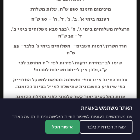
מינימום הזמנה 250 ש"ח, עלות משלוח:
רעננה בימי א'. ב', ג', ד', ה' - 30 ש"ח
הרצליה משלוחים בימי ג', ה' \כפר סבא משלוחים בימי ב',
הוספה+
ד'- 32 ש"ח
הוד השרון\רמות השבים- משלוחים בימי ג' בלבד- 35
חזרת ביתית
ש"ח
שימו לב-בחירת ירקות\פירות לפי י"ח מחושב לפי
ק"ג,ולכן אין לייחס חשיבות לסכום!
סכום החיוב אינו סופי ומשתנה בהתאם למשקל המדוייק
כפי שיופיע בחשבונית שתישלח למייל בסיום ההזמנה.
צוות המלקטים יצור קשר טלפוני לפני תחילת ההזמנה
ליידע על חוסרים ושינויים לבקשת הלקוח.
האתר משתמש בעוגיות
מתחייבים לסחורה הכי
אנו משתמשים בעוגיות לשיפור חוויית הגלישה וניתוח תנועה באתר.
מובחרת!
עוגיות הכרחיות בלבד
אישור הכל
*האתר והמקום עם נגישות מלאה לנכים.