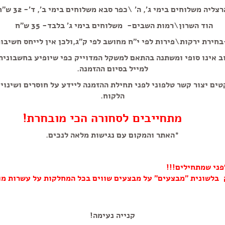
רצליה משלוחים בימי ג', ה' \כפר סבא משלוחים בימי ב', ד'- 32 ש"ח
הוד השרון\רמות השבים- משלוחים בימי ג' בלבד- 35 ש"ח
חירת ירקות\פירות לפי י"ח מחושב לפי ק"ג,ולכן אין לייחס חשיבו
ב אינו סופי ומשתנה בהתאם למשקל המדוייק כפי שיופיע בחשבוני
למייל בסיום ההזמנה.
טים יצור קשר טלפוני לפני תחילת ההזמנה ליידע על חוסרים ושינוי
הלקוח.
מתחייבים לסחורה הכי מובחרת!
*האתר והמקום עם נגישות מלאה לנכים.
פני שמתחילים!!!
 בלשונית "מבצעים" על מבצעים שווים בכל המחלקות על עשרות מו
קנייה נעימה!