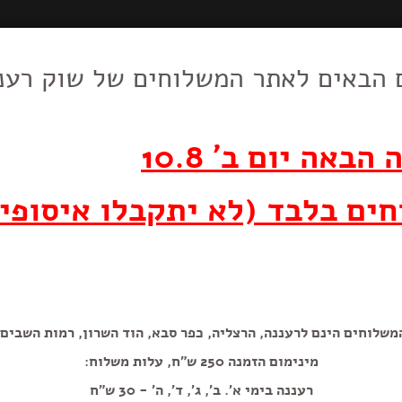
 הבאים לאתר המשלוחים של שוק רענ
חלווה לייט + סיבי
וצרי חלב
סלטים, עופות,
חד פעמי
מאפים,לחמים,
דברי מכ
וביצים
בשר, דגים
עוגות ועוגיות
ואגוזים
הבאה יום ב' 10.8
400 גרם
ים בלבד (לא יתקבלו איסופי
משלוחים הינם לרעננה, הרצליה, כפר סבא, הוד השרון, רמות השבים.
מינימום הזמנה 250 ש"ח, עלות משלוח:
הוספה+
רעננה בימי א'. ב', ג', ד', ה' - 30 ש"ח