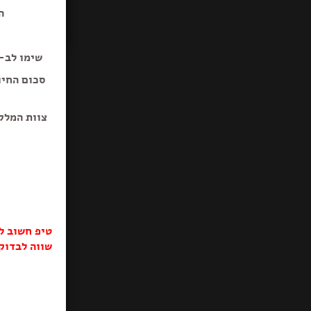
ה
שימו לב-ב
סכום החיו
צוות המלק
טיפ חשוב ל
שווה לבדוק