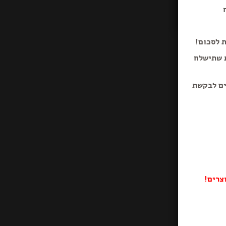
ת לסכום!
ת שתישלח
ים לבקשת
צרים!