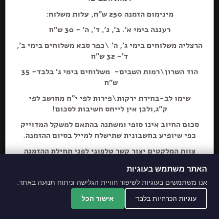
מינימום הזמנה 250 ש"ח, עלות משלוח:
רעננה בימי א'. ב', ג', ד', ה' - 30 ש"ח
הרצליה משלוחים בימי ג', ה' \כפר סבא משלוחים בימי ב',
הוספה+
ד'- 32 ש"ח
הוד השרון\רמות השבים- משלוחים בימי ג' בלבד- 35
ש"ח
שימו לב-בחירת ירקות\פירות לפי י"ח מחושב לפי
ק"ג,ולכן אין לייחס חשיבות לסכום!
סכום החיוב אינו סופי ומשתנה בהתאם למשקל המדוייק
כפי שיופיע בחשבונית שתישלח למייל בסיום ההזמנה.
צוות המלקטים יצור קשר טלפוני לפני תחילת ההזמנה
ליידע על חוסרים ושינויים לבקשת הלקוח.
האתר משתמש בעוגיות
מתחייבים לסחורה הכי
אנו משתמשים בעוגיות לשיפור חוויית הגלישה וניתוח תנועה באתר.
מובחרת!
עוגיות הכרחיות בלבד
אישור הכל
*האתר והמקום עם נגישות מלאה לנכים.