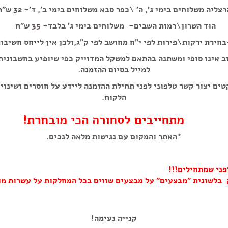
רצליה משלוחים בימי ג', ה' \כפר סבא משלוחים בימי ב', ד'- 32 ש"ח
הוד השרון\רמות השבים- משלוחים בימי ג' בלבד- 35 ש"ח
ופי יוגטה 6
חירת ירקות\פירות לפי י"ח מחושב לפי ק"ג,ולכן אין לייחס חשיבו
ב אינו סופי ומשתנה בהתאם למשקל המדוייק כפי שיופיע בחשבוני
למייל בסיום ההזמנה.
טים יצור קשר טלפוני לפני תחילת ההזמנה ליידע על חוסרים ושינוי
הלקוח.
מתחייבים לסחורה הכי מובחרת!
*האתר והמקום עם נגישות מלאה לנכים.
פני שמתחילים!!!
 בלשונית "מבצעים" על מבצעים שווים בכל המחלקות על עשרות מו
קנייה נעימה!