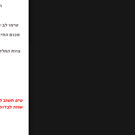
ה
סוכריות ט
שימו לב-ב
סכום החיו
צוות המלק
טיפ חשוב ל
שווה לבדוק