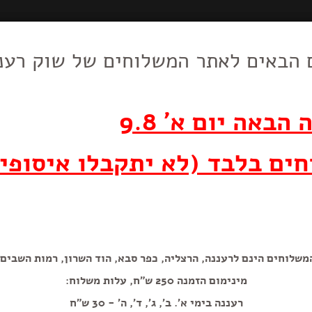
 הבאים לאתר המשלוחים של שוק רענ
סוכריות טופי
וצרי חלב
סלטים, עופות,
חד פעמי
מאפים,לחמים,
דברי מכ
וביצים
בשר, דגים
עוגות ועוגיות
ממולאות
הבאה יום א' 9.8
600 גרם
ים בלבד (לא יתקבלו איסופי
משלוחים הינם לרעננה, הרצליה, כפר סבא, הוד השרון, רמות השבים.
מינימום הזמנה 250 ש"ח, עלות משלוח:
הוספה+
רעננה בימי א'. ב', ג', ד', ה' - 30 ש"ח