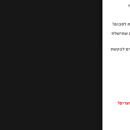
ת לסכום!
ת שתישלח
ים לבקשת
צרים!