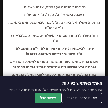
מינימום הזמנה 250 ש"ח, עלות משלוח:
רעננה בימי א'. ב', ג', ד', ה' - 30 ש"ח
הרצליה משלוחים בימי ג', ה' \כפר סבא משלוחים בימי ב',
הוספה+
ד'- 32 ש"ח
הוד השרון\רמות השבים- משלוחים בימי ג' בלבד- 35
כיפלי צ'יפסים בדץ 50גר
ש"ח
שימו לב-בחירת ירקות\פירות לפי י"ח מחושב לפי
ק"ג,ולכן אין לייחס חשיבות לסכום!
סכום החיוב אינו סופי ומשתנה בהתאם למשקל המדוייק
כפי שיופיע בחשבונית שתישלח למייל בסיום ההזמנה.
צוות המלקטים יצור קשר טלפוני לפני תחילת ההזמנה
ליידע על חוסרים ושינויים לבקשת הלקוח.
האתר משתמש בעוגיות
מתחייבים לסחורה הכי
אנו משתמשים בעוגיות לשיפור חוויית הגלישה וניתוח תנועה באתר.
מובחרת!
עוגיות הכרחיות בלבד
אישור הכל
*האתר והמקום עם נגישות מלאה לנכים.