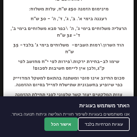
מינימום הזמנה 250 ש"ח, עלות משלוח:
רעננה בימי א'. ב', ג', ד', ה' - 30 ש"ח
הרצליה משלוחים בימי ג', ה' \כפר סבא משלוחים בימי ב',
ד'- 32 ש"ח
הוד השרון\רמות השבים- משלוחים בימי ג' בלבד- 35
ש"ח
שימו לב-בחירת ירקות\פירות לפי י"ח מחושב לפי
ק"ג,ולכן אין לייחס חשיבות לסכום!
סכום החיוב אינו סופי ומשתנה בהתאם למשקל המדוייק
כפי שיופיע בחשבונית שתישלח למייל בסיום ההזמנה.
צוות המלקטים יצור קשר טלפוני לפני תחילת ההזמנה
ליידע על חוסרים ושינויים לבקשת הלקוח.
האתר משתמש בעוגיות
מתחייבים לסחורה הכי
אנו משתמשים בעוגיות לשיפור חוויית הגלישה וניתוח תנועה באתר.
מובחרת!
עוגיות הכרחיות בלבד
אישור הכל
*האתר והמקום עם נגישות מלאה לנכים.