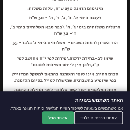
מינימום הזמנה 250 ש"ח, עלות משלוח:
רעננה בימי א'. ב', ג', ד', ה' - 30 ש"ח
הרצליה משלוחים בימי ג', ה' \כפר סבא משלוחים בימי ב',
ד'- 32 ש"ח
הוספה+
הוד השרון\רמות השבים- משלוחים בימי ג' בלבד- 35
ש"ח
שימו לב-בחירת ירקות\פירות לפי י"ח מחושב לפי
מילקה אוראו 100 גרם חדש
ק"ג,ולכן אין לייחס חשיבות לסכום!
סכום החיוב אינו סופי ומשתנה בהתאם למשקל המדוייק
כפי שיופיע בחשבונית שתישלח למייל בסיום ההזמנה.
צוות המלקטים יצור קשר טלפוני לפני תחילת ההזמנה
ליידע על חוסרים ושינויים לבקשת הלקוח.
האתר משתמש בעוגיות
מתחייבים לסחורה הכי
אנו משתמשים בעוגיות לשיפור חוויית הגלישה וניתוח תנועה באתר.
מובחרת!
עוגיות הכרחיות בלבד
אישור הכל
*האתר והמקום עם נגישות מלאה לנכים.