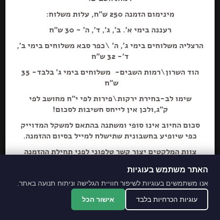
מינימום הזמנה 250 ש"ח, עלות משלוח:
רעננה בימי א'. ב', ג', ד', ה' - 30 ש"ח
הרצליה משלוחים בימי ג', ה' \כפר סבא משלוחים בימי ב',
ד'- 32 ש"ח
הוד השרון\רמות השבים- משלוחים בימי ג' בלבד- 35
ש"ח
שימו לב-בחירת ירקות\פירות לפי י"ח מחושב לפי
ק"ג,ולכן אין לייחס חשיבות לסכום!
סכום החיוב אינו סופי ומשתנה בהתאם למשקל המדוייק
כפי שיופיע בחשבונית שתישלח למייל בסיום ההזמנה.
צוות המלקטים יצור קשר טלפוני לפני תחילת ההזמנה
ליידע על חוסרים ושינויים לבקשת הלקוח.
האתר משתמש בעוגיות
מתחייבים לסחורה הכי
אנו משתמשים בעוגיות לשיפור חוויית הגלישה וניתוח תנועה באתר.
מובחרת!
עוגיות הכרחיות בלבד
אישור הכל
*האתר והמקום עם נגישות מלאה לנכים.