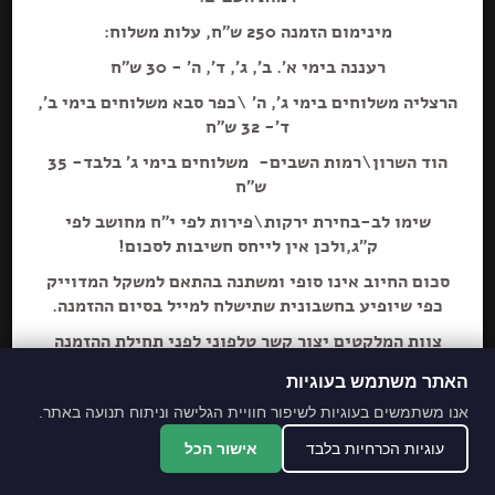
מינימום הזמנה 250 ש"ח, עלות משלוח:
רעננה בימי א'. ב', ג', ד', ה' - 30 ש"ח
הרצליה משלוחים בימי ג', ה' \כפר סבא משלוחים בימי ב',
ד'- 32 ש"ח
הוספה+
הוד השרון\רמות השבים- משלוחים בימי ג' בלבד- 35
ש"ח
שימו לב-בחירת ירקות\פירות לפי י"ח מחושב לפי
רבעיית סבון מוצק נקה 7 לח
ק"ג,ולכן אין לייחס חשיבות לסכום!
סכום החיוב אינו סופי ומשתנה בהתאם למשקל המדוייק
כפי שיופיע בחשבונית שתישלח למייל בסיום ההזמנה.
צוות המלקטים יצור קשר טלפוני לפני תחילת ההזמנה
ליידע על חוסרים ושינויים לבקשת הלקוח.
האתר משתמש בעוגיות
מתחייבים לסחורה הכי
אנו משתמשים בעוגיות לשיפור חוויית הגלישה וניתוח תנועה באתר.
מובחרת!
עוגיות הכרחיות בלבד
אישור הכל
*האתר והמקום עם נגישות מלאה לנכים.