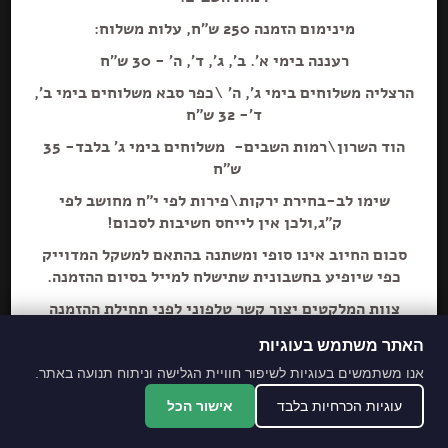
מינימום הזמנה 250 ש"ח, עלות משלוח:
רעננה בימי א'. ב', ג', ד', ה' - 30 ש"ח
הרצליה משלוחים בימי ג', ה' \כפר סבא משלוחים בימי ב',
הוספה+
ד'- 32 ש"ח
הוד השרון\רמות השבים- משלוחים בימי ג' בלבד- 35
זחוק תימני אדום חריף מאוד
ש"ח
שימו לב-בחירת ירקות\פירות לפי י"ח מחושב לפי
ק"ג,ולכן אין לייחס חשיבות לסכום!
סכום החיוב אינו סופי ומשתנה בהתאם למשקל המדוייק
כפי שיופיע בחשבונית שתישלח למייל בסיום ההזמנה.
צוות המלקטים יצור קשר טלפוני לפני תחילת ההזמנה
ליידע על חוסרים ושינויים לבקשת הלקוח.
האתר משתמש בעוגיות
מתחייבים לסחורה הכי
אנו משתמשים בעוגיות לשיפור חוויית הגלישה וניתוח תנועה באתר.
מובחרת!
עוגיות הכרחיות בלבד
אישור הכל
*האתר והמקום עם נגישות מלאה לנכים.