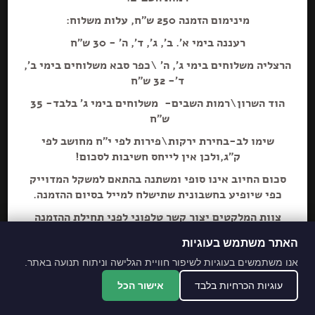
מינימום הזמנה 250 ש"ח, עלות משלוח:
רעננה בימי א'. ב', ג', ד', ה' - 30 ש"ח
הרצליה משלוחים בימי ג', ה' \כפר סבא משלוחים בימי ב',
ד'- 32 ש"ח
הוד השרון\רמות השבים- משלוחים בימי ג' בלבד- 35
ש"ח
שימו לב-בחירת ירקות\פירות לפי י"ח מחושב לפי
ק"ג,ולכן אין לייחס חשיבות לסכום!
סכום החיוב אינו סופי ומשתנה בהתאם למשקל המדוייק
כפי שיופיע בחשבונית שתישלח למייל בסיום ההזמנה.
צוות המלקטים יצור קשר טלפוני לפני תחילת ההזמנה
ליידע על חוסרים ושינויים לבקשת הלקוח.
האתר משתמש בעוגיות
מתחייבים לסחורה הכי
אנו משתמשים בעוגיות לשיפור חוויית הגלישה וניתוח תנועה באתר.
מובחרת!
עוגיות הכרחיות בלבד
אישור הכל
*האתר והמקום עם נגישות מלאה לנכים.