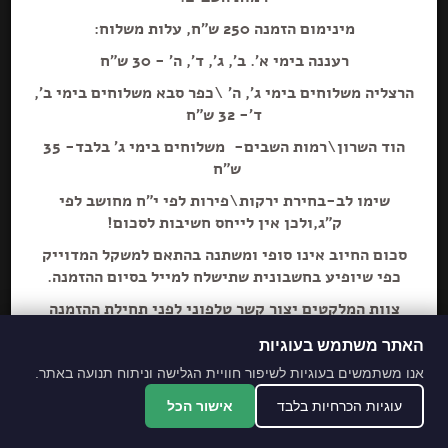
מינימום הזמנה 250 ש"ח, עלות משלוח:
רעננה בימי א'. ב', ג', ד', ה' - 30 ש"ח
הרצליה משלוחים בימי ג', ה' \כפר סבא משלוחים בימי ב',
הוספה+
ד'- 32 ש"ח
הוד השרון\רמות השבים- משלוחים בימי ג' בלבד- 35
ש"ח
שימו לב-בחירת ירקות\פירות לפי י"ח מחושב לפי
ק"ג,ולכן אין לייחס חשיבות לסכום!
סכום החיוב אינו סופי ומשתנה בהתאם למשקל המדוייק
כפי שיופיע בחשבונית שתישלח למייל בסיום ההזמנה.
צוות המלקטים יצור קשר טלפוני לפני תחילת ההזמנה
ליידע על חוסרים ושינויים לבקשת הלקוח.
האתר משתמש בעוגיות
מתחייבים לסחורה הכי
אנו משתמשים בעוגיות לשיפור חוויית הגלישה וניתוח תנועה באתר.
מובחרת!
עוגיות הכרחיות בלבד
אישור הכל
*האתר והמקום עם נגישות מלאה לנכים.