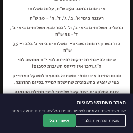
מינימום הזמנה 250 ש"ח, עלות משלוח:
רעננה בימי א'. ב', ג', ד', ה' - 30 ש"ח
הרצליה משלוחים בימי ג', ה' \כפר סבא משלוחים בימי ב',
הוספה+
ד'- 32 ש"ח
הוד השרון\רמות השבים- משלוחים בימי ג' בלבד- 35
קינדר בואנו מיני מיק
ש"ח
שימו לב-בחירת ירקות\פירות לפי י"ח מחושב לפי
ק"ג,ולכן אין לייחס חשיבות לסכום!
סכום החיוב אינו סופי ומשתנה בהתאם למשקל המדוייק
כפי שיופיע בחשבונית שתישלח למייל בסיום ההזמנה.
צוות המלקטים יצור קשר טלפוני לפני תחילת ההזמנה
ליידע על חוסרים ושינויים לבקשת הלקוח.
האתר משתמש בעוגיות
מתחייבים לסחורה הכי
אנו משתמשים בעוגיות לשיפור חוויית הגלישה וניתוח תנועה באתר.
מובחרת!
עוגיות הכרחיות בלבד
אישור הכל
*האתר והמקום עם נגישות מלאה לנכים.