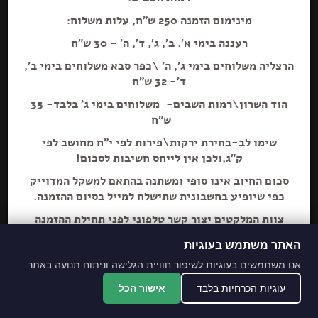
מינימום הזמנה 250 ש"ח, עלות משלוח:
רעננה בימי א'. ב', ג', ד', ה' - 30 ש"ח
הרצליה משלוחים בימי ג', ה' \כפר סבא משלוחים בימי ב',
ד'- 32 ש"ח
הוספה+
הוד השרון\רמות השבים- משלוחים בימי ג' בלבד- 35
ש"ח
שימו לב-בחירת ירקות\פירות לפי י"ח מחושב לפי
שוופס מוגז עדין 1.5
ק"ג,ולכן אין לייחס חשיבות לסכום!
סכום החיוב אינו סופי ומשתנה בהתאם למשקל המדוייק
כפי שיופיע בחשבונית שתישלח למייל בסיום ההזמנה.
צוות המלקטים יצור קשר טלפוני לפני תחילת ההזמנה
ליידע על חוסרים ושינויים לבקשת הלקוח.
האתר משתמש בעוגיות
מתחייבים לסחורה הכי
אנו משתמשים בעוגיות לשיפור חוויית הגלישה וניתוח תנועה באתר.
מובחרת!
עוגיות הכרחיות בלבד
אישור הכל
*האתר והמקום עם נגישות מלאה לנכים.