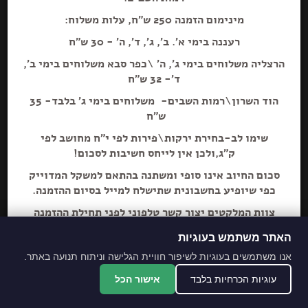
מינימום הזמנה 250 ש"ח, עלות משלוח:
רעננה בימי א'. ב', ג', ד', ה' - 30 ש"ח
הרצליה משלוחים בימי ג', ה' \כפר סבא משלוחים בימי ב',
הוספה+
ד'- 32 ש"ח
הוד השרון\רמות השבים- משלוחים בימי ג' בלבד- 35
שוקולד בלונדי 100 גר
ש"ח
שימו לב-בחירת ירקות\פירות לפי י"ח מחושב לפי
ק"ג,ולכן אין לייחס חשיבות לסכום!
סכום החיוב אינו סופי ומשתנה בהתאם למשקל המדוייק
כפי שיופיע בחשבונית שתישלח למייל בסיום ההזמנה.
צוות המלקטים יצור קשר טלפוני לפני תחילת ההזמנה
ליידע על חוסרים ושינויים לבקשת הלקוח.
האתר משתמש בעוגיות
מתחייבים לסחורה הכי
אנו משתמשים בעוגיות לשיפור חוויית הגלישה וניתוח תנועה באתר.
מובחרת!
עוגיות הכרחיות בלבד
אישור הכל
*האתר והמקום עם נגישות מלאה לנכים.