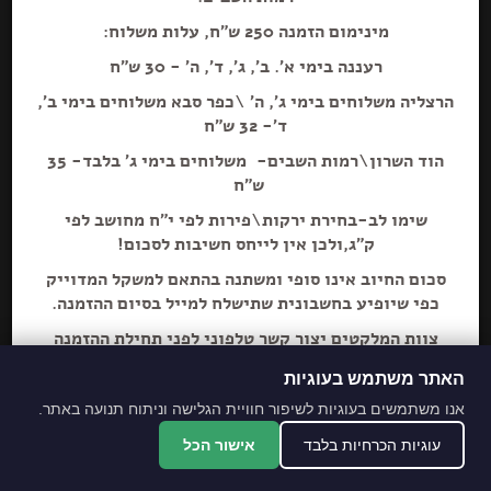
מינימום הזמנה 250 ש"ח, עלות משלוח:
רעננה בימי א'. ב', ג', ד', ה' - 30 ש"ח
הרצליה משלוחים בימי ג', ה' \כפר סבא משלוחים בימי ב',
הוספה+
ד'- 32 ש"ח
הוד השרון\רמות השבים- משלוחים בימי ג' בלבד- 35
קרלסברג 6 בק 330 פקדון
ש"ח
שימו לב-בחירת ירקות\פירות לפי י"ח מחושב לפי
ק"ג,ולכן אין לייחס חשיבות לסכום!
סכום החיוב אינו סופי ומשתנה בהתאם למשקל המדוייק
כפי שיופיע בחשבונית שתישלח למייל בסיום ההזמנה.
צוות המלקטים יצור קשר טלפוני לפני תחילת ההזמנה
ליידע על חוסרים ושינויים לבקשת הלקוח.
האתר משתמש בעוגיות
מתחייבים לסחורה הכי
אנו משתמשים בעוגיות לשיפור חוויית הגלישה וניתוח תנועה באתר.
מובחרת!
עוגיות הכרחיות בלבד
אישור הכל
*האתר והמקום עם נגישות מלאה לנכים.