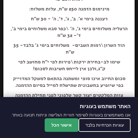
מינימום הזמנה 250 ש"ח, עלות משלוח:
רעננה בימי א'. ב', ג', ד', ה' - 30 ש"ח
הרצליה משלוחים בימי ג', ה' \כפר סבא משלוחים בימי ב',
הוספה+
ד'- 32 ש"ח
הוד השרון\רמות השבים- משלוחים בימי ג' בלבד- 35
מיכל צ'ילי כתוש 70 גר'
ש"ח
שימו לב-בחירת ירקות\פירות לפי י"ח מחושב לפי
ק"ג,ולכן אין לייחס חשיבות לסכום!
סכום החיוב אינו סופי ומשתנה בהתאם למשקל המדוייק
כפי שיופיע בחשבונית שתישלח למייל בסיום ההזמנה.
צוות המלקטים יצור קשר טלפוני לפני תחילת ההזמנה
ליידע על חוסרים ושינויים לבקשת הלקוח.
האתר משתמש בעוגיות
מתחייבים לסחורה הכי
אנו משתמשים בעוגיות לשיפור חוויית הגלישה וניתוח תנועה באתר.
מובחרת!
עוגיות הכרחיות בלבד
אישור הכל
*האתר והמקום עם נגישות מלאה לנכים.