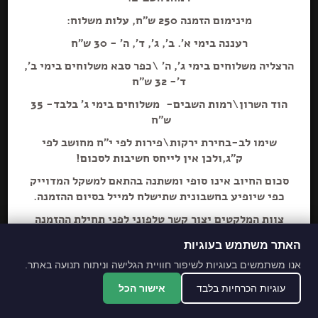
מינימום הזמנה 250 ש"ח, עלות משלוח:
רעננה בימי א'. ב', ג', ד', ה' - 30 ש"ח
הרצליה משלוחים בימי ג', ה' \כפר סבא משלוחים בימי ב',
ד'- 32 ש"ח
הוספה+
הוד השרון\רמות השבים- משלוחים בימי ג' בלבד- 35
ש"ח
שימו לב-בחירת ירקות\פירות לפי י"ח מחושב לפי
מיכל פפריקה מעושנת 90 גר'
ק"ג,ולכן אין לייחס חשיבות לסכום!
סכום החיוב אינו סופי ומשתנה בהתאם למשקל המדוייק
כפי שיופיע בחשבונית שתישלח למייל בסיום ההזמנה.
צוות המלקטים יצור קשר טלפוני לפני תחילת ההזמנה
ליידע על חוסרים ושינויים לבקשת הלקוח.
האתר משתמש בעוגיות
מתחייבים לסחורה הכי
אנו משתמשים בעוגיות לשיפור חוויית הגלישה וניתוח תנועה באתר.
מובחרת!
עוגיות הכרחיות בלבד
אישור הכל
*האתר והמקום עם נגישות מלאה לנכים.