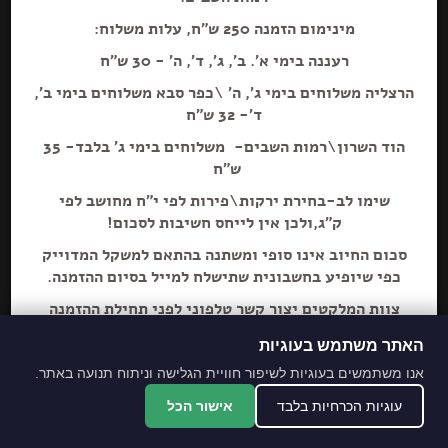
מינימום הזמנה 250 ש"ח, עלות משלוח:
רעננה בימי א'. ב', ג', ד', ה' - 30 ש"ח
הוספה+
הרצליה משלוחים בימי ג', ה' \כפר סבא משלוחים בימי ב',
ד'- 32 ש"ח
תה ירוק קמומיל
הוד השרון\רמות השבים- משלוחים בימי ג' בלבד- 35
ש"ח
שימו לב-בחירת ירקות\פירות לפי י"ח מחושב לפי
ק"ג,ולכן אין לייחס חשיבות לסכום!
סכום החיוב אינו סופי ומשתנה בהתאם למשקל המדוייק
כפי שיופיע בחשבונית שתישלח למייל בסיום ההזמנה.
צוות המלקטים יצור קשר טלפוני לפני תחילת ההזמנה
ליידע על חוסרים ושינויים לבקשת הלקוח.
האתר משתמש בעוגיות
מתחייבים לסחורה הכי
אנו משתמשים בעוגיות לשיפור חוויית הגלישה וניתוח תנועה באתר.
מובחרת!
עוגיות הכרחיות בלבד
אישור הכל
*האתר והמקום עם נגישות מלאה לנכים.