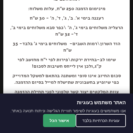
מינימום הזמנה 250 ש"ח, עלות משלוח:
רעננה בימי א'. ב', ג', ד', ה' - 30 ש"ח
הוספה+
הרצליה משלוחים בימי ג', ה' \כפר סבא משלוחים בימי ב',
ד'- 32 ש"ח
תה ירוק צ'אי מסאלה
הוד השרון\רמות השבים- משלוחים בימי ג' בלבד- 35
ש"ח
שימו לב-בחירת ירקות\פירות לפי י"ח מחושב לפי
ק"ג,ולכן אין לייחס חשיבות לסכום!
סכום החיוב אינו סופי ומשתנה בהתאם למשקל המדוייק
כפי שיופיע בחשבונית שתישלח למייל בסיום ההזמנה.
צוות המלקטים יצור קשר טלפוני לפני תחילת ההזמנה
ליידע על חוסרים ושינויים לבקשת הלקוח.
האתר משתמש בעוגיות
מתחייבים לסחורה הכי
אנו משתמשים בעוגיות לשיפור חוויית הגלישה וניתוח תנועה באתר.
מובחרת!
עוגיות הכרחיות בלבד
אישור הכל
*האתר והמקום עם נגישות מלאה לנכים.