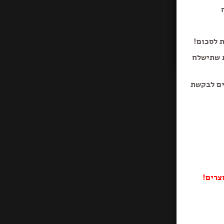
ת לסכום!
ת שתישלח
ים לבקשת
צרים!