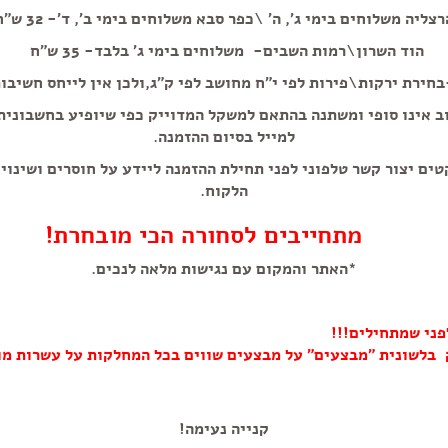
רצליה משלוחים בימי ג', ה' \כפר סבא משלוחים בימי ב', ד'- 32 ש"ח
הוד השרון\רמות השבים- משלוחים בימי ג' בלבד- 35 ש"ח
 גריל 50
חירת ירקות\פירות לפי י"ח מחושב לפי ק"ג,ולכן אין לייחס חשיבו
ב אינו סופי ומשתנה בהתאם למשקל המדוייק כפי שיופיע בחשבוני
למייל בסיום ההזמנה.
טים יצור קשר טלפוני לפני תחילת ההזמנה ליידע על חוסרים ושינוי
הלקוח.
מתחייבים לסחורה הכי מובחרת!
*האתר והמקום עם נגישות מלאה לנכים.
פני שמתחילים!!!
 בלשונית "מבצעים" על מבצעים שווים בכל המחלקות על עשרות מו
קנייה נעימה!