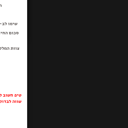
ה
תפו קראנצ
שימו לב-ב
סכום החיו
צוות המלק
טיפ חשוב ל
שווה לבדוק