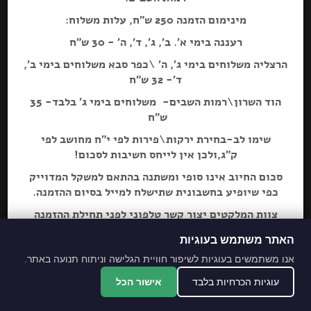
מינימום הזמנה 250 ש"ח, עלות משלוח:
רעננה בימי א'. ב', ג', ד', ה' - 30 ש"ח
הרצליה משלוחים בימי ג', ה' \כפר סבא משלוחים בימי ב',
הוספה+
ד'- 32 ש"ח
הוד השרון\רמות השבים- משלוחים בימי ג' בלבד- 35
ש"ח
שימו לב-בחירת ירקות\פירות לפי י"ח מחושב לפי
ק"ג,ולכן אין לייחס חשיבות לסכום!
סכום החיוב אינו סופי ומשתנה בהתאם למשקל המדוייק
כפי שיופיע בחשבונית שתישלח למייל בסיום ההזמנה.
צוות המלקטים יצור קשר טלפוני לפני תחילת ההזמנה
ליידע על חוסרים ושינויים לבקשת הלקוח.
האתר משתמש בעוגיות
מתחייבים לסחורה הכי
אנו משתמשים בעוגיות לשיפור חוויית הגלישה וניתוח תנועה באתר.
מובחרת!
עוגיות הכרחיות בלבד
אישור הכל
*האתר והמקום עם נגישות מלאה לנכים.