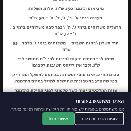
מינימום הזמנה 250 ש"ח, עלות משלוח:
רעננה בימי א'. ב', ג', ד', ה' - 30 ש"ח
הרצליה משלוחים בימי ג', ה' \כפר סבא משלוחים בימי ב',
הוספה+
ד'- 32 ש"ח
הוד השרון\רמות השבים- משלוחים בימי ג' בלבד- 35
ש"ח
שימו לב-בחירת ירקות\פירות לפי י"ח מחושב לפי
ק"ג,ולכן אין לייחס חשיבות לסכום!
סכום החיוב אינו סופי ומשתנה בהתאם למשקל המדוייק
כפי שיופיע בחשבונית שתישלח למייל בסיום ההזמנה.
צוות המלקטים יצור קשר טלפוני לפני תחילת ההזמנה
ליידע על חוסרים ושינויים לבקשת הלקוח.
האתר משתמש בעוגיות
מתחייבים לסחורה הכי
אנו משתמשים בעוגיות לשיפור חוויית הגלישה וניתוח תנועה באתר.
מובחרת!
עוגיות הכרחיות בלבד
אישור הכל
*האתר והמקום עם נגישות מלאה לנכים.