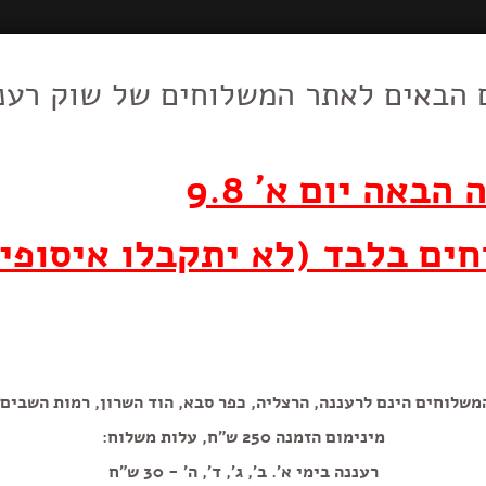
 הבאים לאתר המשלוחים של שוק רענ
סלט תפוח אדמה
וצרי חלב
סלטים, עופות,
חד פעמי
מאפים,לחמים,
דברי מכ
וביצים
בשר, דגים
עוגות ועוגיות
במיונז
הבאה יום א' 9.8
250 גרם
ים בלבד (לא יתקבלו איסופי
משלוחים הינם לרעננה, הרצליה, כפר סבא, הוד השרון, רמות השבים.
מינימום הזמנה 250 ש"ח, עלות משלוח:
הוספה+
רעננה בימי א'. ב', ג', ד', ה' - 30 ש"ח