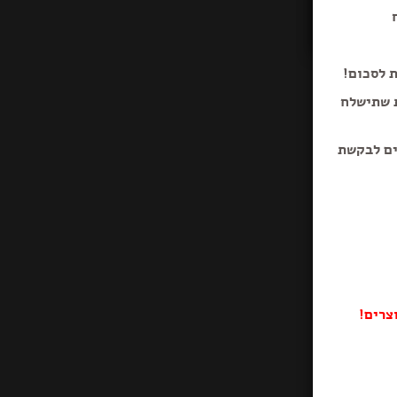
ת לסכום!
ת שתישלח
ים לבקשת
צרים!