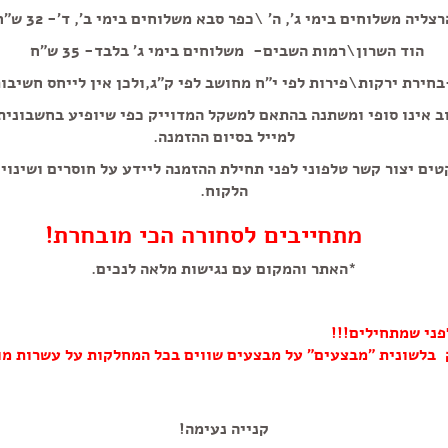
רצליה משלוחים בימי ג', ה' \כפר סבא משלוחים בימי ב', ד'- 32 ש"ח
הוד השרון\רמות השבים- משלוחים בימי ג' בלבד- 35 ש"ח
חירת ירקות\פירות לפי י"ח מחושב לפי ק"ג,ולכן אין לייחס חשיבו
ב אינו סופי ומשתנה בהתאם למשקל המדוייק כפי שיופיע בחשבוני
למייל בסיום ההזמנה.
טים יצור קשר טלפוני לפני תחילת ההזמנה ליידע על חוסרים ושינוי
הלקוח.
מתחייבים לסחורה הכי מובחרת!
*האתר והמקום עם נגישות מלאה לנכים.
פני שמתחילים!!!
 בלשונית "מבצעים" על מבצעים שווים בכל המחלקות על עשרות מו
קנייה נעימה!