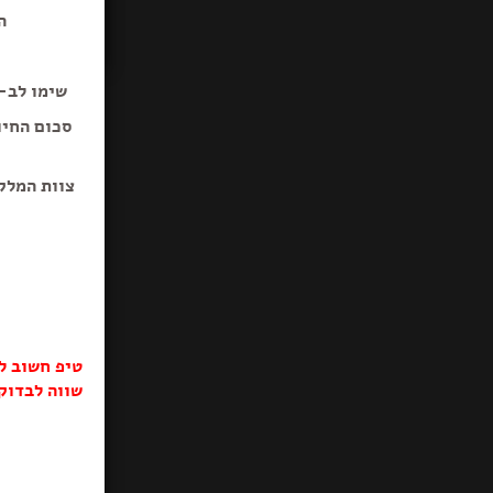
ה
שימו לב-ב
סכום החיו
צוות המלק
טיפ חשוב ל
שווה לבדוק