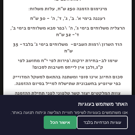
מינימום הזמנה 250 ש"ח, עלות משלוח:
רעננה בימי א'. ב', ג', ד', ה' - 30 ש"ח
הרצליה משלוחים בימי ג', ה' \כפר סבא משלוחים בימי ב',
הוספה+
ד'- 32 ש"ח
הוד השרון\רמות השבים- משלוחים בימי ג' בלבד- 35
ש"ח
שימו לב-בחירת ירקות\פירות לפי י"ח מחושב לפי
ק"ג,ולכן אין לייחס חשיבות לסכום!
סכום החיוב אינו סופי ומשתנה בהתאם למשקל המדוייק
כפי שיופיע בחשבונית שתישלח למייל בסיום ההזמנה.
צוות המלקטים יצור קשר טלפוני לפני תחילת ההזמנה
ליידע על חוסרים ושינויים לבקשת הלקוח.
האתר משתמש בעוגיות
מתחייבים לסחורה הכי
אנו משתמשים בעוגיות לשיפור חוויית הגלישה וניתוח תנועה באתר.
מובחרת!
עוגיות הכרחיות בלבד
אישור הכל
*האתר והמקום עם נגישות מלאה לנכים.