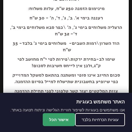
מינימום הזמנה 250 ש"ח, עלות משלוח:
רעננה בימי א'. ב', ג', ד', ה' - 30 ש"ח
הרצליה משלוחים בימי ג', ה' \כפר סבא משלוחים בימי ב',
ד'- 32 ש"ח
הוספה+
הוד השרון\רמות השבים- משלוחים בימי ג' בלבד- 35
ש"ח
שימו לב-בחירת ירקות\פירות לפי י"ח מחושב לפי
ק"ג,ולכן אין לייחס חשיבות לסכום!
סכום החיוב אינו סופי ומשתנה בהתאם למשקל המדוייק
כפי שיופיע בחשבונית שתישלח למייל בסיום ההזמנה.
צוות המלקטים יצור קשר טלפוני לפני תחילת ההזמנה
ליידע על חוסרים ושינויים לבקשת הלקוח.
האתר משתמש בעוגיות
מתחייבים לסחורה הכי
אנו משתמשים בעוגיות לשיפור חוויית הגלישה וניתוח תנועה באתר.
מובחרת!
עוגיות הכרחיות בלבד
אישור הכל
*האתר והמקום עם נגישות מלאה לנכים.