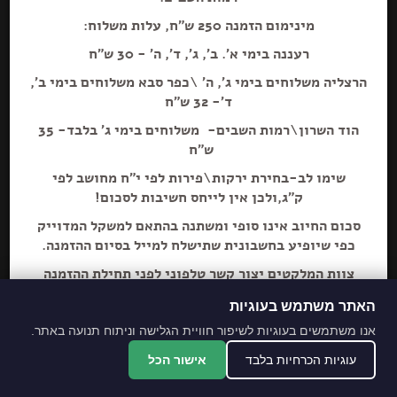
מינימום הזמנה 250 ש"ח, עלות משלוח:
רעננה בימי א'. ב', ג', ד', ה' - 30 ש"ח
הרצליה משלוחים בימי ג', ה' \כפר סבא משלוחים בימי ב',
הוספה+
ד'- 32 ש"ח
הוד השרון\רמות השבים- משלוחים בימי ג' בלבד- 35
ש"ח
שימו לב-בחירת ירקות\פירות לפי י"ח מחושב לפי
ק"ג,ולכן אין לייחס חשיבות לסכום!
סכום החיוב אינו סופי ומשתנה בהתאם למשקל המדוייק
כפי שיופיע בחשבונית שתישלח למייל בסיום ההזמנה.
צוות המלקטים יצור קשר טלפוני לפני תחילת ההזמנה
ליידע על חוסרים ושינויים לבקשת הלקוח.
האתר משתמש בעוגיות
מתחייבים לסחורה הכי
אנו משתמשים בעוגיות לשיפור חוויית הגלישה וניתוח תנועה באתר.
מובחרת!
עוגיות הכרחיות בלבד
אישור הכל
*האתר והמקום עם נגישות מלאה לנכים.