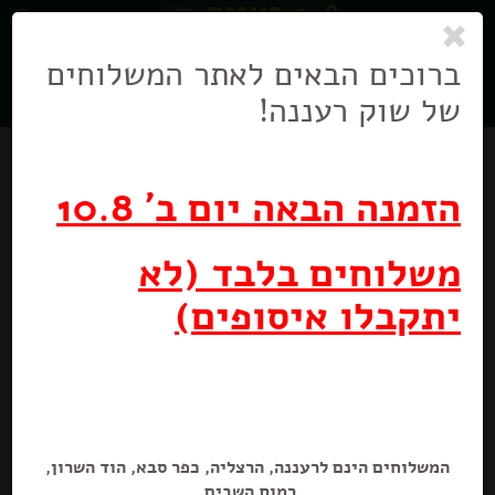
0
ניווט
בניווט
ברוכים הבאים לאתר המשלוחים
של שוק רעננה!
הזמנה הבאה יום ב' 10.8
משלוחים בלבד (לא
מבצע
יתקבלו איסופים)
תה שחור קינמון
20 יח׳
מבצע! תה ירוק\שחור
המשלוחים הינם לרעננה, הרצליה, כפר סבא, הוד השרון,
רמות השבים.