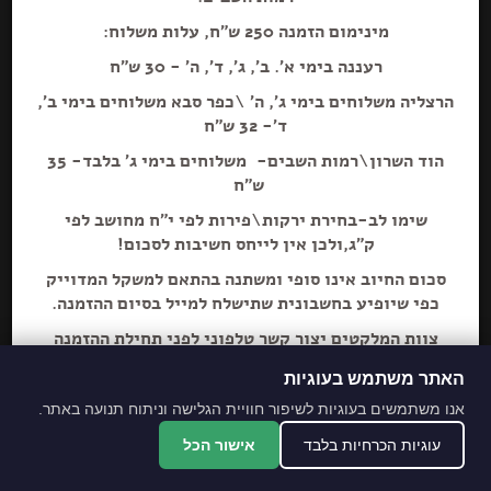
מינימום הזמנה 250 ש"ח, עלות משלוח:
הוספה+
רעננה בימי א'. ב', ג', ד', ה' - 30 ש"ח
הרצליה משלוחים בימי ג', ה' \כפר סבא משלוחים בימי ב',
ד'- 32 ש"ח
הוד השרון\רמות השבים- משלוחים בימי ג' בלבד- 35
ש"ח
שימו לב-בחירת ירקות\פירות לפי י"ח מחושב לפי
ק"ג,ולכן אין לייחס חשיבות לסכום!
סכום החיוב אינו סופי ומשתנה בהתאם למשקל המדוייק
כפי שיופיע בחשבונית שתישלח למייל בסיום ההזמנה.
צוות המלקטים יצור קשר טלפוני לפני תחילת ההזמנה
ליידע על חוסרים ושינויים לבקשת הלקוח.
האתר משתמש בעוגיות
מתחייבים לסחורה הכי
אנו משתמשים בעוגיות לשיפור חוויית הגלישה וניתוח תנועה באתר.
מובחרת!
עוגיות הכרחיות בלבד
אישור הכל
*האתר והמקום עם נגישות מלאה לנכים.