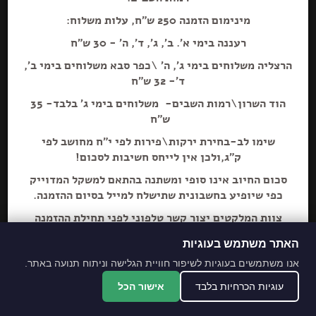
מינימום הזמנה 250 ש"ח, עלות משלוח:
רעננה בימי א'. ב', ג', ד', ה' - 30 ש"ח
הרצליה משלוחים בימי ג', ה' \כפר סבא משלוחים בימי ב',
הוספה+
ד'- 32 ש"ח
הוד השרון\רמות השבים- משלוחים בימי ג' בלבד- 35
חליטת חמוציות
ש"ח
שימו לב-בחירת ירקות\פירות לפי י"ח מחושב לפי
ק"ג,ולכן אין לייחס חשיבות לסכום!
סכום החיוב אינו סופי ומשתנה בהתאם למשקל המדוייק
כפי שיופיע בחשבונית שתישלח למייל בסיום ההזמנה.
צוות המלקטים יצור קשר טלפוני לפני תחילת ההזמנה
ליידע על חוסרים ושינויים לבקשת הלקוח.
האתר משתמש בעוגיות
מתחייבים לסחורה הכי
אנו משתמשים בעוגיות לשיפור חוויית הגלישה וניתוח תנועה באתר.
מובחרת!
עוגיות הכרחיות בלבד
אישור הכל
*האתר והמקום עם נגישות מלאה לנכים.