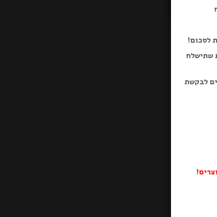
ת לסכום!
ת שתישלח
ים לבקשת
צרים!