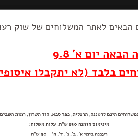
 הבאים לאתר המשלוחים של שוק רענ
חצי אבטיח
וצרי חלב
סלטים, עופות,
חד פעמי
מאפים,לחמים,
דברי מכ
וביצים
בשר, דגים
עוגות ועוגיות
מבצע! אבטיח מתוק
הבאה יום א' 9.8
ים בלבד (לא יתקבלו איסופי
יח׳
ק״ג
משלוחים הינם לרעננה, הרצליה, כפר סבא, הוד השרון, רמות השבים.
הוספה+
מינימום הזמנה 250 ש"ח, עלות משלוח:
רעננה בימי א'. ב', ג', ד', ה' - 30 ש"ח