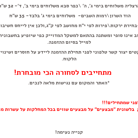
רצליה משלוחים בימי ג', ה' \כפר סבא משלוחים בימי ב', ד'- 32 ש"ח
הוד השרון\רמות השבים- משלוחים בימי ג' בלבד- 35 ש"ח
חירת ירקות\פירות לפי י"ח מחושב לפי ק"ג,ולכן אין לייחס חשיבו
ב אינו סופי ומשתנה בהתאם למשקל המדוייק כפי שיופיע בחשבוני
למייל בסיום ההזמנה.
טים יצור קשר טלפוני לפני תחילת ההזמנה ליידע על חוסרים ושינוי
הלקוח.
מתחייבים לסחורה הכי מובחרת!
*האתר והמקום עם נגישות מלאה לנכים.
פני שמתחילים!!!
 בלשונית "מבצעים" על מבצעים שווים בכל המחלקות על עשרות מו
קנייה נעימה!