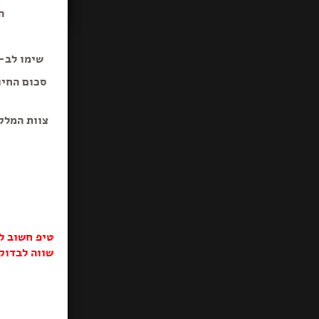
ה
שימו לב-ב
סכום החיו
צוות המלק
טיפ חשוב ל
שווה לבדוק